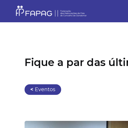
Fique a par das úl
<
Eventos