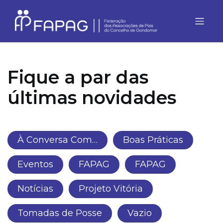
Fique a par das
últimas novidades
À Conversa Com…
Boas Práticas
Eventos
FAPAG
FAPAG
Notícias
Projeto Vitória
Tomadas de Posse
Vazio