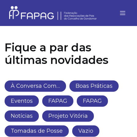
Fique a par das
últimas novidades
À Conversa Com…
Boas Práticas
Eventos
FAPAG
FAPAG
Notícias
Projeto Vitória
Tomadas de Posse
Vazio