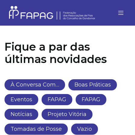
Fique a par das
últimas novidades
À Conversa Com…
Boas Práticas
Eventos
FAPAG
FAPAG
Notícias
Projeto Vitória
Tomadas de Posse
Vazio