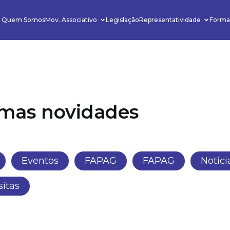
Quem Somos
Mov. Associativo
Legislação
Representatividade
Forma
timas novidades
Eventos
FAPAG
FAPAG
Notíci
sitas