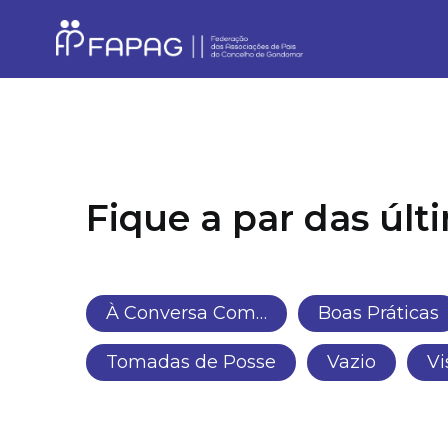
Fique a par das úl
À Conversa Com…
Boas Práticas
Tomadas de Posse
Vazio
Vi