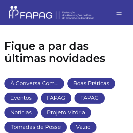
Fique a par das
últimas novidades
À Conversa Com…
Boas Práticas
Eventos
FAPAG
FAPAG
Notícias
Projeto Vitória
Tomadas de Posse
Vazio