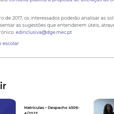
o de 2017, os interessados poderão analisar as so
resentar as sugestões que entenderem úteis, atrav
rónico:
edinclusiva@dge.mec.pt
 escolar
S
ir
Matrículas – Despacho 4506-
A/2023